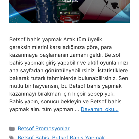
Betsof bahis yapmak Artık tüm üyelik
gereksinimlerini karşıladığınıza göre, para
kazanmaya başlamanın zamanı geldi. Betsof
bahis yapmak giriş yapabilir ve aktif oyunlarınızı
ana sayfadan görüntüleyebilirsiniz. İstatistiklere
bakarak tutarlı tahminlerde bulunabilirsiniz. Sen
mutlu bir hayvansın, bu Betsof bahis yapmak
kazanmayı bırakman için hiçbir sebep yok.
Bahis yapın, sonucu bekleyin ve Betsof bahis
yapmak alın. tüm yapman …
Devamını oku…
Kategoriler
Betsof Promosyonlar
Etiketler
Betsof Bahis
,
Betsof Bahis Yapmak