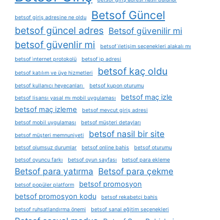
Betsof Güncel
betsof giriş adresine ne oldu
betsof güncel adres
Betsof güvenilir mi
betsof güvenlir mi
betsof i̇letişim seçenekleri alakalı mı
betsof i̇nternet protokolü
betsof i̇p adresi
betsof kaç oldu
betsof katılım ve üye hizmetleri
betsof kullanıcı heyecanları
betsof kupon oturumu
betsof maç izle
betsof lisansı yasal mı mobil uygulaması
betsof maç izleme
betsof mevcut giriş adresi
betsof mobil uygulaması
betsof müşteri detayları
betsof nasil bir site
betsof müşteri memnuniyeti
betsof olumsuz durumlar
betsof online bahis
betsof oturumu
betsof oyuncu farkı
betsof oyun sayfası
betsof para ekleme
Betsof para yatırma
Betsof para çekme
betsof promosyon
betsof popüler platform
betsof promosyon kodu
betsof rekabetçi bahis
betsof ruhsatlandırma önemi
betsof sanal eğitim seçenekleri