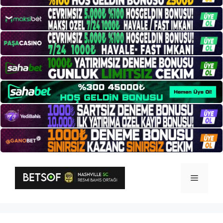
İçeriğe
atla
Menü