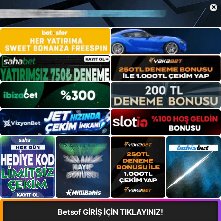
×
Betsof GİRİŞ İÇİN TIKLAYINIZ!