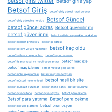
betsof giris twitter
betsof giris yap
Betsof Giriş
betsof giriş adresi nasıl bulunur
Betsof Güncel
betsof giriş adresine ne oldu
betsof güncel adres
Betsof güvenilir mi
betsof güvenlir mi
betsof i̇letişim seçenekleri alakalı mı
betsof i̇nternet protokolü
betsof i̇p adresi
betsof kaç oldu
betsof katılım ve üye hizmetleri
betsof kullanıcı heyecanları
betsof kupon oturumu
betsof maç izle
betsof lisansı yasal mı mobil uygulaması
betsof maç izleme
betsof mevcut giriş adresi
betsof mobil uygulaması
betsof müşteri detayları
betsof nasil bir site
betsof müşteri memnuniyeti
betsof olumsuz durumlar
betsof online bahis
betsof oturumu
betsof oyuncu farkı
betsof oyun sayfası
betsof para ekleme
Betsof para yatırma
Betsof para çekme
betsof promosyon
betsof popüler platform
betsof promosyon kodu