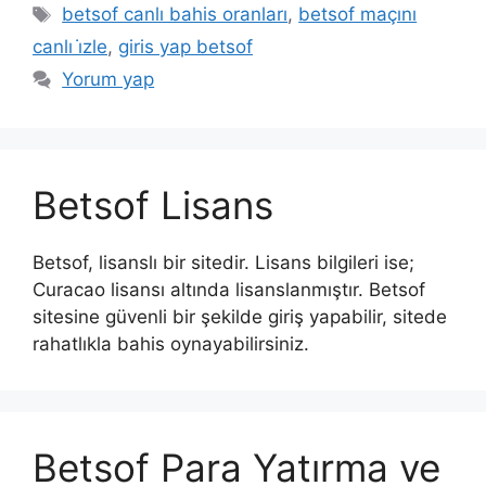
Etiketler
betsof canlı bahis oranları
,
betsof maçını
canlı i̇zle
,
giris yap betsof
Yorum yap
Betsof Lisans
Betsof, lisanslı bir sitedir. Lisans bilgileri ise;
Curacao lisansı altında lisanslanmıştır. Betsof
sitesine güvenli bir şekilde giriş yapabilir, sitede
rahatlıkla bahis oynayabilirsiniz.
Betsof Para Yatırma ve