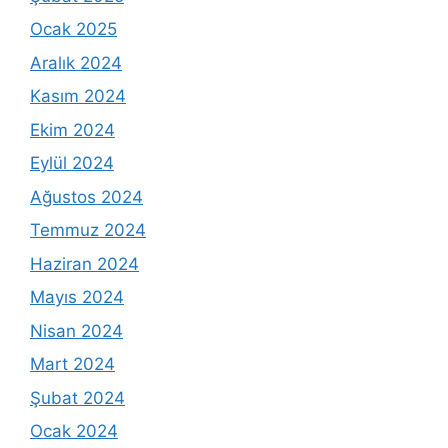
Ocak 2025
Aralık 2024
Kasım 2024
Ekim 2024
Eylül 2024
Ağustos 2024
Temmuz 2024
Haziran 2024
Mayıs 2024
Nisan 2024
Mart 2024
Şubat 2024
Ocak 2024