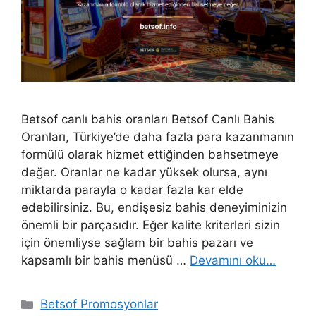
Betsof canlı bahis oranları Betsof Canlı Bahis
Oranları, Türkiye’de daha fazla para kazanmanın
formülü olarak hizmet ettiğinden bahsetmeye
değer. Oranlar ne kadar yüksek olursa, aynı
miktarda parayla o kadar fazla kar elde
edebilirsiniz. Bu, endişesiz bahis deneyiminizin
önemli bir parçasıdır. Eğer kalite kriterleri sizin
için önemliyse sağlam bir bahis pazarı ve
kapsamlı bir bahis menüsü …
Devamını oku…
Kategoriler
Betsof Promosyonlar