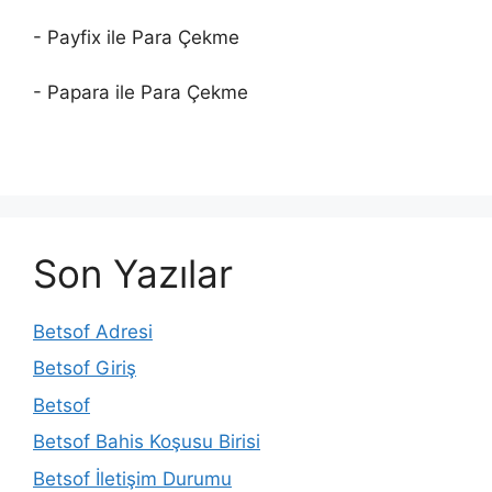
- Payfix ile Para Çekme
- Papara ile Para Çekme
Son Yazılar
Betsof Adresi
Betsof Giriş
Betsof
Betsof Bahis Koşusu Birisi
Betsof İletişim Durumu