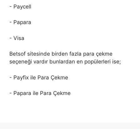
- Paycell
- Papara
- Visa
Betsof sitesinde birden fazla para çekme
seçeneği vardır bunlardan en popülerleri ise;
- Payfix ile Para Çekme
- Papara ile Para Çekme