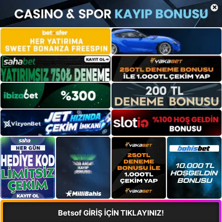
×
Betsof GİRİŞ İÇİN TIKLAYINIZ!