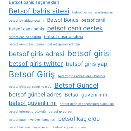
Betsof bahis seçenekleri
Betsof bahis sitesi
betsof bahisçi araştırmaları
Betsof Bonus
betsof canli
betsof bir aldatmaca mı
betsof canlı destek
betsof canlı bahis
betsof casino sitesi
betsof casino sektörü
betsof erişim kısıtlamak
betsof gerekli adımlar
betsof girisi
betsof giris adresi
betsof giris twitter
betsof giris yap
Betsof Giriş
betsof giriş adresi nasıl bulunur
Betsof Güncel
betsof giriş adresine ne oldu
betsof güncel adres
Betsof güvenilir mi
betsof güvenlir mi
betsof i̇letişim seçenekleri alakalı mı
betsof i̇nternet protokolü
betsof i̇p adresi
betsof kaç oldu
betsof katılım ve üye hizmetleri
betsof kullanıcı heyecanları
betsof kupon oturumu