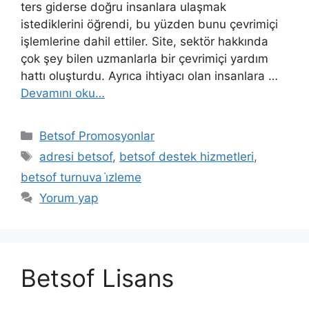
ters giderse doğru insanlara ulaşmak
istediklerini öğrendi, bu yüzden bunu çevrimiçi
işlemlerine dahil ettiler. Site, sektör hakkında
çok şey bilen uzmanlarla bir çevrimiçi yardım
hattı oluşturdu. Ayrıca ihtiyacı olan insanlara …
Devamını oku…
Kategoriler
Betsof Promosyonlar
Etiketler
adresi betsof
,
betsof destek hizmetleri
,
betsof turnuva i̇zleme
Yorum yap
Betsof Lisans