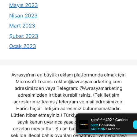
Mayıs 2023
Nisan 2023
Mart 2023
Şubat 2023
Ocak 2023
Avrasya'nın en büyük reklam platformunda olmak için
Microsoft Teams:
reklam@avrasyamarketing.com
adresimizden veya Telegram: @Avrasyamarketing
adresimizden irtibat kurabilirsiniz. (Tek iletişim
adreslerimiz teams / telegram ve mail adresimizdir.
Harici hiçbir iletişim adresimiz bulunmamaktadır.
Lütfen itibar etmeyiniz.) Türkiye yasalarına göre 7258
sayılı kanun uyarınca yasa dışı bahis oynamanın
cezaları mevcuttur. Şu an bulunduğunuz site hiç bir
şekilde illegal bahis oyunları oynatmıyor ve oynamaya