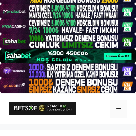
İçeriğe
atla
Menü