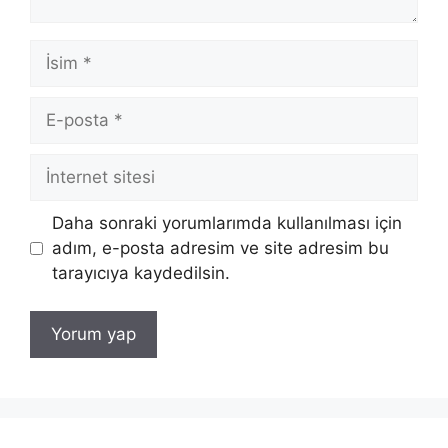
İsim
E-
posta
İnternet
sitesi
Daha sonraki yorumlarımda kullanılması için
adım, e-posta adresim ve site adresim bu
tarayıcıya kaydedilsin.