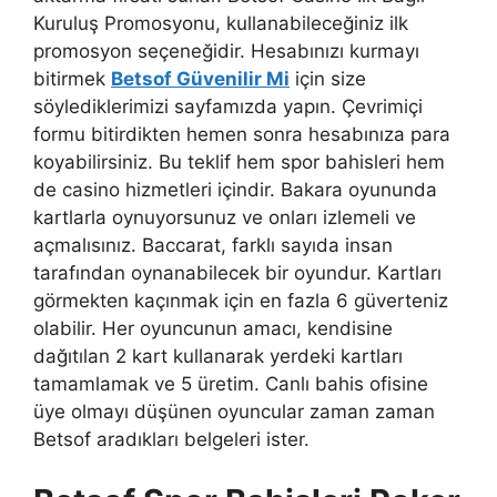
Kuruluş Promosyonu, kullanabileceğiniz ilk
promosyon seçeneğidir. Hesabınızı kurmayı
bitirmek
Betsof Güvenilir Mi
için size
söylediklerimizi sayfamızda yapın. Çevrimiçi
formu bitirdikten hemen sonra hesabınıza para
koyabilirsiniz. Bu teklif hem spor bahisleri hem
de casino hizmetleri içindir. Bakara oyununda
kartlarla oynuyorsunuz ve onları izlemeli ve
açmalısınız. Baccarat, farklı sayıda insan
tarafından oynanabilecek bir oyundur. Kartları
görmekten kaçınmak için en fazla 6 güverteniz
olabilir. Her oyuncunun amacı, kendisine
dağıtılan 2 kart kullanarak yerdeki kartları
tamamlamak ve 5 üretim. Canlı bahis ofisine
üye olmayı düşünen oyuncular zaman zaman
Betsof aradıkları belgeleri ister.