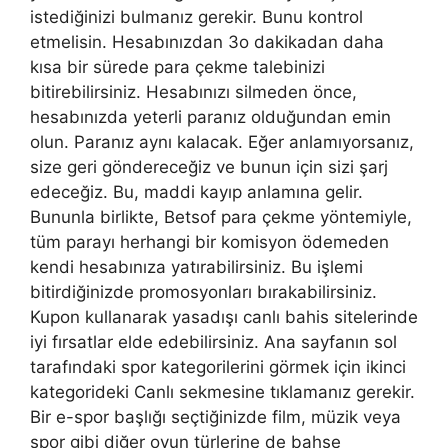
istediğinizi bulmanız gerekir. Bunu kontrol
etmelisin. Hesabınızdan 3o dakikadan daha
kısa bir sürede para çekme talebinizi
bitirebilirsiniz. Hesabınızı silmeden önce,
hesabınızda yeterli paranız olduğundan emin
olun. Paranız aynı kalacak. Eğer anlamıyorsanız,
size geri göndereceğiz ve bunun için sizi şarj
edeceğiz. Bu, maddi kayıp anlamına gelir.
Bununla birlikte, Betsof para çekme yöntemiyle,
tüm parayı herhangi bir komisyon ödemeden
kendi hesabınıza yatırabilirsiniz. Bu işlemi
bitirdiğinizde promosyonları bırakabilirsiniz.
Kupon kullanarak yasadışı canlı bahis sitelerinde
iyi fırsatlar elde edebilirsiniz. Ana sayfanın sol
tarafındaki spor kategorilerini görmek için ikinci
kategorideki Canlı sekmesine tıklamanız gerekir.
Bir e-spor başlığı seçtiğinizde film, müzik veya
spor gibi diğer oyun türlerine de bahse