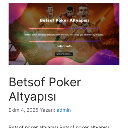
Betsof Poker
Altyapısı
Ekim 4, 2025
Yazarı:
admin
Betsof poker altyapısı Betsof poker altyapısı