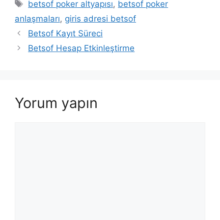
Etiketler
betsof poker altyapısı
,
betsof poker
anlaşmaları
,
giris adresi betsof
Betsof Kayıt Süreci
Betsof Hesap Etkinleştirme
Yorum yapın
Yorum