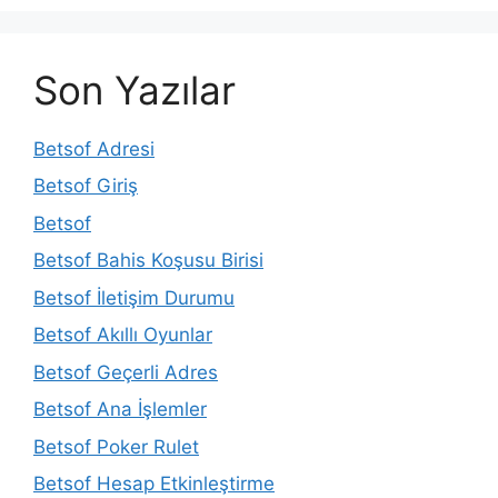
Son Yazılar
Betsof Adresi
Betsof Giriş
Betsof
Betsof Bahis Koşusu Birisi
Betsof İletişim Durumu
Betsof Akıllı Oyunlar
Betsof Geçerli Adres
Betsof Ana İşlemler
Betsof Poker Rulet
Betsof Hesap Etkinleştirme