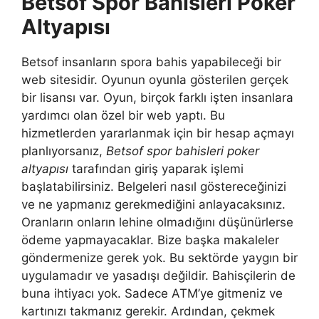
Betsof Spor Bahisleri Poker
Altyapısı
Betsof insanların spora bahis yapabileceği bir
web sitesidir. Oyunun oyunla gösterilen gerçek
bir lisansı var. Oyun, birçok farklı işten insanlara
yardımcı olan özel bir web yaptı. Bu
hizmetlerden yararlanmak için bir hesap açmayı
planlıyorsanız,
Betsof spor bahisleri poker
altyapısı
tarafından giriş yaparak işlemi
başlatabilirsiniz. Belgeleri nasıl göstereceğinizi
ve ne yapmanız gerekmediğini anlayacaksınız.
Oranların onların lehine olmadığını düşünürlerse
ödeme yapmayacaklar. Bize başka makaleler
göndermenize gerek yok. Bu sektörde yaygın bir
uygulamadır ve yasadışı değildir. Bahisçilerin de
buna ihtiyacı yok. Sadece ATM’ye gitmeniz ve
kartınızı takmanız gerekir. Ardından, çekmek