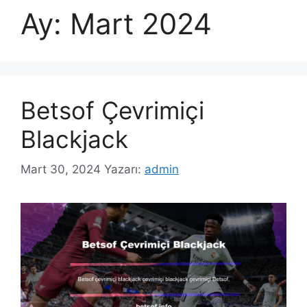
Ay:
Mart 2024
Betsof Çevrimiçi
Blackjack
Mart 30, 2024
Yazarı:
admin