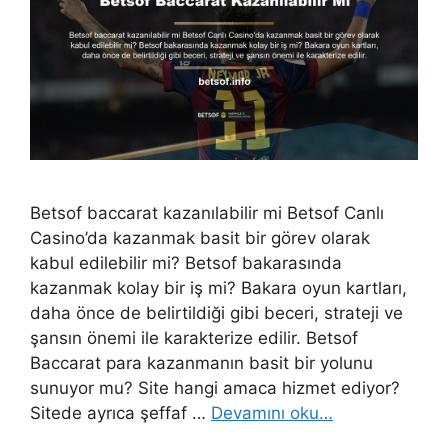
Betsof baccarat kazanılabilir mi Betsof Canlı
Casino’da kazanmak basit bir görev olarak
kabul edilebilir mi? Betsof bakarasında
kazanmak kolay bir iş mi? Bakara oyun kartları,
daha önce de belirtildiği gibi beceri, strateji ve
şansın önemi ile karakterize edilir. Betsof
Baccarat para kazanmanın basit bir yolunu
sunuyor mu? Site hangi amaca hizmet ediyor?
Sitede ayrıca şeffaf …
Devamını oku…