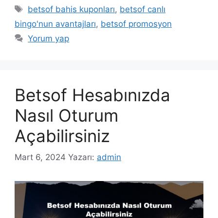
Etiketler
betsof bahis kuponları
,
betsof canlı
bingo'nun avantajları
,
betsof promosyon
Yorum yap
Betsof Hesabınızda
Nasıl Oturum
Açabilirsiniz
Mart 6, 2024
Yazarı:
admin