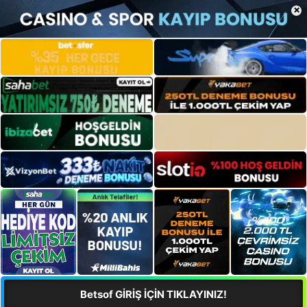
×
Betsof GİRİŞ İÇİN TIKLAYINIZ!