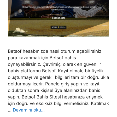
Betsof hesabınızda nasıl oturum açabilirsiniz
para kazanmak için Betsof bahis
oynayabilirsiniz. Çevrimiçi olarak en güvenilir
bahis platformu Betsof. Kayıt olmak, bir üyelik
oluşturmayı ve gerekli bilgileri tam bir doğrulukla
doldurmayı içerir. Panele giriş yapın ve kayıt
olduktan sonra kişisel üye alanınızdan bahis
yapın. Betsof Bahis Sitesi hesabınıza erişmek
için doğru ve eksiksiz bilgi vermelisiniz. Katılmak
…
Devamını oku…