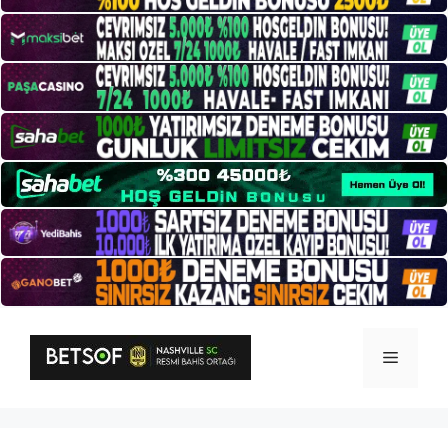
İçeriğe
atla
Menü