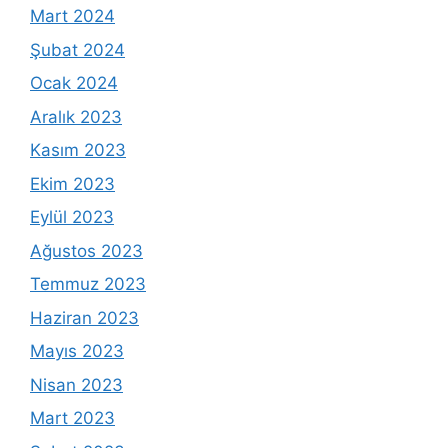
Mart 2024
Şubat 2024
Ocak 2024
Aralık 2023
Kasım 2023
Ekim 2023
Eylül 2023
Ağustos 2023
Temmuz 2023
Haziran 2023
Mayıs 2023
Nisan 2023
Mart 2023