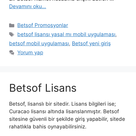
Devamını oku…
Kategoriler
Betsof Promosyonlar
Etiketler
betsof lisansı yasal mı mobil uygulaması
,
betsof mobil uygulaması
,
Betsof yeni giriş
Yorum yap
Betsof Lisans
Betsof, lisanslı bir sitedir. Lisans bilgileri ise;
Curacao lisansı altında lisanslanmıştır. Betsof
sitesine güvenli bir şekilde giriş yapabilir, sitede
rahatlıkla bahis oynayabilirsiniz.