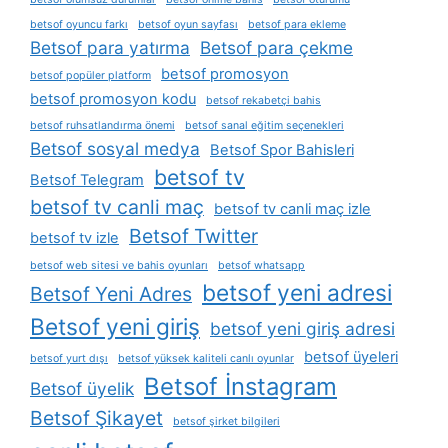
betsof oyuncu farkı
betsof oyun sayfası
betsof para ekleme
Betsof para yatırma
Betsof para çekme
betsof promosyon
betsof popüler platform
betsof promosyon kodu
betsof rekabetçi bahis
betsof ruhsatlandırma önemi
betsof sanal eğitim seçenekleri
Betsof sosyal medya
Betsof Spor Bahisleri
betsof tv
Betsof Telegram
betsof tv canli maç
betsof tv canli maç izle
Betsof Twitter
betsof tv izle
betsof web sitesi ve bahis oyunları
betsof whatsapp
betsof yeni adresi
Betsof Yeni Adres
Betsof yeni giriş
betsof yeni giriş adresi
betsof üyeleri
betsof yurt dışı
betsof yüksek kaliteli canlı oyunlar
Betsof İnstagram
Betsof üyelik
Betsof Şikayet
betsof şirket bilgileri