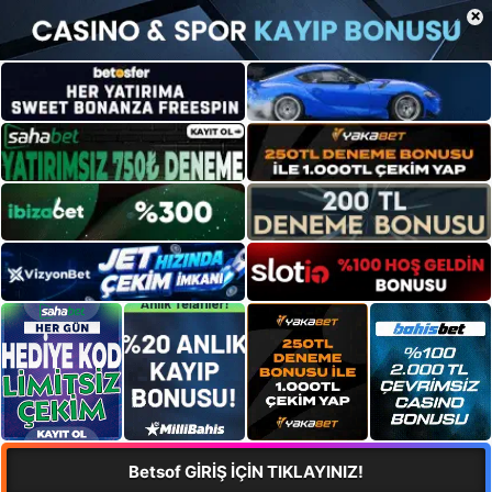
×
Betsof GİRİŞ İÇİN TIKLAYINIZ!