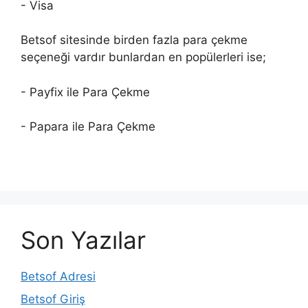
- Visa
Betsof sitesinde birden fazla para çekme
seçeneği vardır bunlardan en popülerleri ise;
- Payfix ile Para Çekme
- Papara ile Para Çekme
Son Yazılar
Betsof Adresi
Betsof Giriş