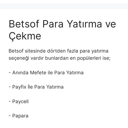
Betsof Para Yatırma ve
Çekme
Betsof sitesinde dörtden fazla para yatırma
seçeneği vardır bunlardan en popülerleri ise;
- Anında Mefete ile Para Yatırma
- Payfix İle Para Yatırma
- Paycell
- Papara