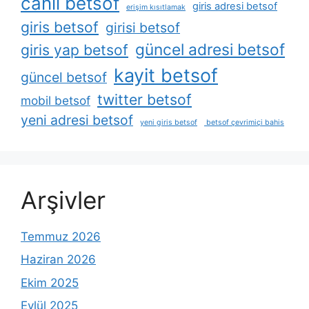
canli betsof
giris adresi betsof
erişim kısıtlamak
giris betsof
girisi betsof
güncel adresi betsof
giris yap betsof
kayit betsof
güncel betsof
twitter betsof
mobil betsof
yeni adresi betsof
yeni giris betsof
betsof çevrimiçi bahis
Arşivler
Temmuz 2026
Haziran 2026
Ekim 2025
Eylül 2025