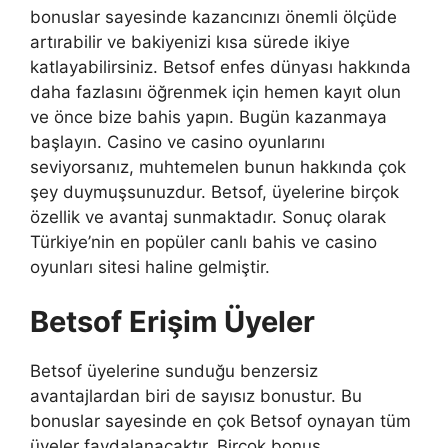
bonuslar sayesinde kazancınızı önemli ölçüde
artırabilir ve bakiyenizi kısa sürede ikiye
katlayabilirsiniz. Betsof enfes dünyası hakkında
daha fazlasını öğrenmek için hemen kayıt olun
ve önce bize bahis yapın. Bugün kazanmaya
başlayın. Casino ve casino oyunlarını
seviyorsanız, muhtemelen bunun hakkında çok
şey duymuşsunuzdur. Betsof, üyelerine birçok
özellik ve avantaj sunmaktadır. Sonuç olarak
Türkiye’nin en popüler canlı bahis ve casino
oyunları sitesi haline gelmiştir.
Betsof Erişim Üyeler
Betsof üyelerine sunduğu benzersiz
avantajlardan biri de sayısız bonustur. Bu
bonuslar sayesinde en çok Betsof oynayan tüm
üyeler faydalanacaktır. Birçok bonus,