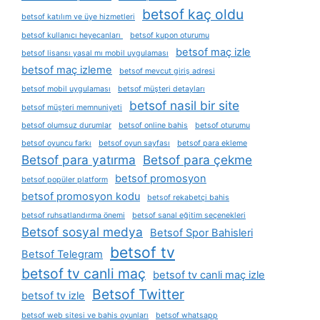
betsof kaç oldu
betsof katılım ve üye hizmetleri
betsof kullanıcı heyecanları
betsof kupon oturumu
betsof maç izle
betsof lisansı yasal mı mobil uygulaması
betsof maç izleme
betsof mevcut giriş adresi
betsof mobil uygulaması
betsof müşteri detayları
betsof nasil bir site
betsof müşteri memnuniyeti
betsof olumsuz durumlar
betsof online bahis
betsof oturumu
betsof oyuncu farkı
betsof oyun sayfası
betsof para ekleme
Betsof para yatırma
Betsof para çekme
betsof promosyon
betsof popüler platform
betsof promosyon kodu
betsof rekabetçi bahis
betsof ruhsatlandırma önemi
betsof sanal eğitim seçenekleri
Betsof sosyal medya
Betsof Spor Bahisleri
betsof tv
Betsof Telegram
betsof tv canli maç
betsof tv canli maç izle
Betsof Twitter
betsof tv izle
betsof web sitesi ve bahis oyunları
betsof whatsapp