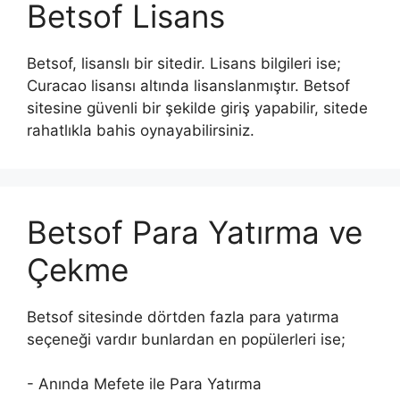
Betsof Lisans
Betsof, lisanslı bir sitedir. Lisans bilgileri ise;
Curacao lisansı altında lisanslanmıştır. Betsof
sitesine güvenli bir şekilde giriş yapabilir, sitede
rahatlıkla bahis oynayabilirsiniz.
Betsof Para Yatırma ve
Çekme
Betsof sitesinde dörtden fazla para yatırma
seçeneği vardır bunlardan en popülerleri ise;
- Anında Mefete ile Para Yatırma