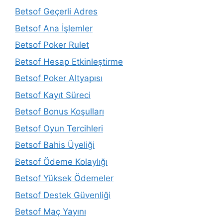
Betsof Geçerli Adres
Betsof Ana İşlemler
Betsof Poker Rulet
Betsof Hesap Etkinleştirme
Betsof Poker Altyapısı
Betsof Kayıt Süreci
Betsof Bonus Koşulları
Betsof Oyun Tercihleri
Betsof Bahis Üyeliği
Betsof Ödeme Kolaylığı
Betsof Yüksek Ödemeler
Betsof Destek Güvenliği
Betsof Maç Yayını