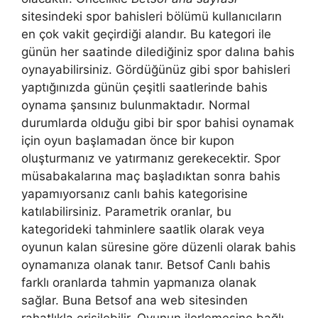
sitesindeki spor bahisleri bölümü kullanıcıların
en çok vakit geçirdiği alandır. Bu kategori ile
günün her saatinde dilediğiniz spor dalına bahis
oynayabilirsiniz. Gördüğünüz gibi spor bahisleri
yaptığınızda günün çeşitli saatlerinde bahis
oynama şansınız bulunmaktadır. Normal
durumlarda olduğu gibi bir spor bahisi oynamak
için oyun başlamadan önce bir kupon
oluşturmanız ve yatırmanız gerekecektir. Spor
müsabakalarına maç başladıktan sonra bahis
yapamıyorsanız canlı bahis kategorisine
katılabilirsiniz. Parametrik oranlar, bu
kategorideki tahminlere saatlik olarak veya
oyunun kalan süresine göre düzenli olarak bahis
oynamanıza olanak tanır. Betsof Canlı bahis
farklı oranlarda tahmin yapmanıza olanak
sağlar. Buna Betsof ana web sitesinden