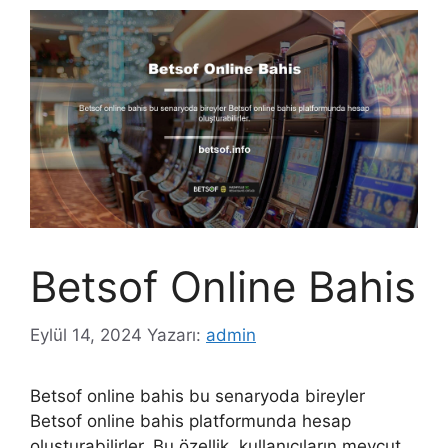
Betsof Online Bahis
Eylül 14, 2024
Yazarı:
admin
Betsof online bahis bu senaryoda bireyler
Betsof online bahis platformunda hesap
oluşturabilirler. Bu özellik, kullanıcıların mevcut