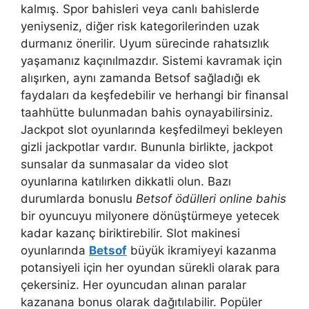
kalmış. Spor bahisleri veya canlı bahislerde
yeniyseniz, diğer risk kategorilerinden uzak
durmanız önerilir. Uyum sürecinde rahatsızlık
yaşamanız kaçınılmazdır. Sistemi kavramak için
alışırken, aynı zamanda Betsof sağladığı ek
faydaları da keşfedebilir ve herhangi bir finansal
taahhütte bulunmadan bahis oynayabilirsiniz.
Jackpot slot oyunlarında keşfedilmeyi bekleyen
gizli jackpotlar vardır. Bununla birlikte, jackpot
sunsalar da sunmasalar da video slot
oyunlarına katılırken dikkatli olun. Bazı
durumlarda bonuslu
Betsof ödülleri online bahis
bir oyuncuyu milyonere dönüştürmeye yetecek
kadar kazanç biriktirebilir. Slot makinesi
oyunlarında
Betsof
büyük ikramiyeyi kazanma
potansiyeli için her oyundan sürekli olarak para
çekersiniz. Her oyuncudan alınan paralar
kazanana bonus olarak dağıtılabilir. Popüler