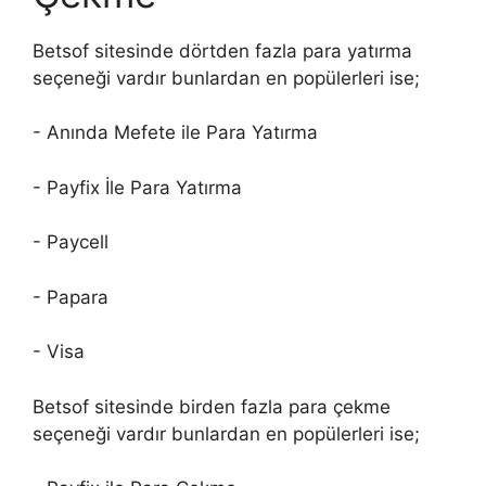
Betsof sitesinde dörtden fazla para yatırma
seçeneği vardır bunlardan en popülerleri ise;
- Anında Mefete ile Para Yatırma
- Payfix İle Para Yatırma
- Paycell
- Papara
- Visa
Betsof sitesinde birden fazla para çekme
seçeneği vardır bunlardan en popülerleri ise;