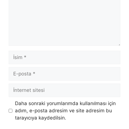
İsim
E-
posta
İnternet
sitesi
Daha sonraki yorumlarımda kullanılması için
adım, e-posta adresim ve site adresim bu
tarayıcıya kaydedilsin.