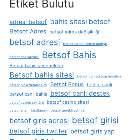
Etiket Bulutu
bahis sitesi betsof
adresi betsof
Betsof Adres
betsof adres değişikliği
betsof adresi
betsof adresi neden değişti
Betsof Bahis
betsof ana sayfası
Betsof bahis seçenekleri
Betsof bahis sitesi
betsof bahisçi araştırmaları
Betsof Bonus
betsof canli
betsof bir aldatmaca mı
betsof canlı destek
betsof canlı bahis
betsof casino sitesi
betsof casino sektörü
betsof erişim kısıtlamak
betsof gerekli adımlar
betsof girisi
betsof giris adresi
betsof giris twitter
betsof giris yap