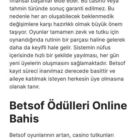
finansal başarılar elde eder. Bu casino veya
tahmin türünde sonuç garanti edilmez. Bu
nedenle her an oluşabilecek beklenmedik
değişimlere karşı hazırlıklı olmak büyük önem
taşıyor. Oyunlar tamamen zevk ve tutku için
oynandığında rutinin bir parçası haline gelerek
daha da keyifli hale gelir. Sistemin nüfus
içerisinde hızlı bir şekilde yayılması, her gün
yeni üyelerin oluşmasını sağlamaktadır. Betsof
kayıt süreci inanılmaz derecede basittir ve
aileye katılmak isteyen herkesin üye olmasına
olanak tanır.
Betsof Ödülleri Online
Bahis
Betsof oyunlarının artan, casino tutkunları