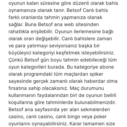
oyunun kalan süresine göre düzenli olarak bahis
oynamanıza olanak tanır. Betsof Canlı bahis
farklı oranlarda tahmin yapmanıza olanak
sağlar. Buna Betsof ana web sitesinden
rahatlıkla erişilebilir. Oyunun ilerlemesine bağlı
olarak oran değişebilir. Canlı bahislere zaman
ve para yatırmayı seviyorsanız başka bir
büyüleyici kategoriyi keşfetmek isteyebilirsiniz.
Çünkü Betsof gün boyu tahmin edebileceği tüm
oyun kategorileri burada. Bu kategoriye abone
olarak programdaki tüm maçlardan spiker
sayesinde gerçek zamanlı olarak haberdar olma
fırsatına sahip olacaksınız. Maç durumunu
kullanmanın faydalarından biri de oyunun belirli
koşullarına göre tahminlerde bulunabilmenizdir.
Betsof ana sayfasında yer alan sekmelerden
casino, canlı casino, canlı bingo veya poker
oyunlarını oynayabilirsiniz. Karar tamamen size