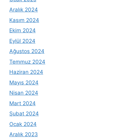
Aralık 2024
Kasım 2024
Ekim 2024
Eylül 2024
Ağustos 2024
Temmuz 2024
Haziran 2024
Mayıs 2024
Nisan 2024
Mart 2024
Şubat 2024
Ocak 2024
Aralık 2023