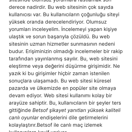
derece nadirdir. Bu web sitesinin çok sayıda
kullanıcısı var. Bu kullanıcıların çoğunluğu siteyi
yüksek oranda derecelendiriyor. Olumsuz
yorumları inceleyelim. İncelemeyi yapan kişiye
ulaştık ve sorun başarıyla çözüldü. Bu web
sitesinin uzman hizmetler sunmasının nedeni
budur. Erişiminizin olmadığı incelemeler bir rakip
tarafından yayınlanmış sayılır. Bu, web sitesini
eleştirme veya değerini düşürme girişimidir. Ne
yazık ki bu girişimler hiçbir zaman istenilen
sonuçlara ulaşamadı. Bu web sitesi küresel
pazarda ve ülkemizde en popüler site olmaya
devam ediyor. Web sitesi kullanımı kolay bir
arayüze sahiptir. Bu, kullanıcıların bir şeyler ters
gittiğinde
Betsof şikayet yanıtları yüksek kaliteli
canlı oyunlar
endişelerini dile getirmelerini
kolaylaştırır.Betsof ile canlı maç izlemek