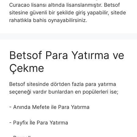
Curacao lisansı altında lisanslanmıştır. Betsof
sitesine güvenli bir şekilde giriş yapabilir, sitede
rahatlıkla bahis oynayabilirsiniz.
Betsof Para Yatırma ve
Çekme
Betsof sitesinde dörtden fazla para yatırma
seçeneği vardır bunlardan en popülerleri ise;
- Anında Mefete ile Para Yatırma
- Payfix İle Para Yatırma