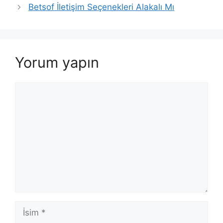
Betsof İletişim Seçenekleri Alakalı Mı
Yorum yapın
Yorum
İsim