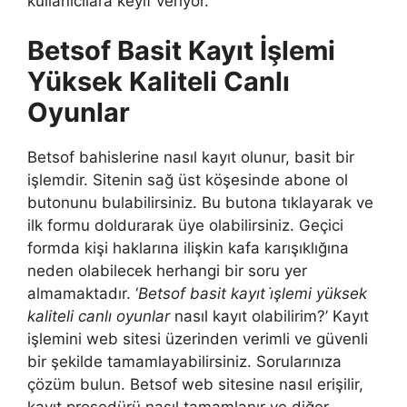
kullanıcılara keyif veriyor.
Betsof Basit Kayıt İşlemi
Yüksek Kaliteli Canlı
Oyunlar
Betsof bahislerine nasıl kayıt olunur, basit bir
işlemdir. Sitenin sağ üst köşesinde abone ol
butonunu bulabilirsiniz. Bu butona tıklayarak ve
ilk formu doldurarak üye olabilirsiniz. Geçici
formda kişi haklarına ilişkin kafa karışıklığına
neden olabilecek herhangi bir soru yer
almamaktadır. ‘
Betsof basit kayıt i̇şlemi yüksek
kaliteli canlı oyunlar
nasıl kayıt olabilirim?’ Kayıt
işlemini web sitesi üzerinden verimli ve güvenli
bir şekilde tamamlayabilirsiniz. Sorularınıza
çözüm bulun. Betsof web sitesine nasıl erişilir,