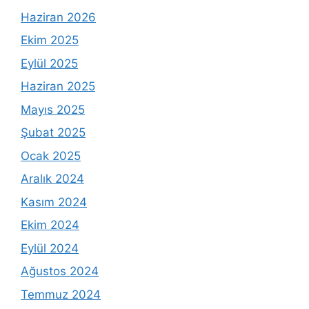
Haziran 2026
Ekim 2025
Eylül 2025
Haziran 2025
Mayıs 2025
Şubat 2025
Ocak 2025
Aralık 2024
Kasım 2024
Ekim 2024
Eylül 2024
Ağustos 2024
Temmuz 2024