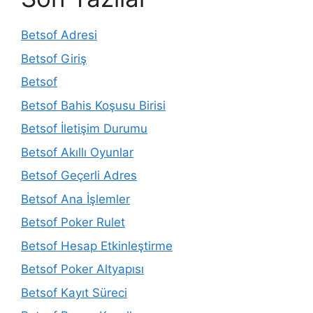
Betsof Adresi
Betsof Giriş
Betsof
Betsof Bahis Koşusu Birisi
Betsof İletişim Durumu
Betsof Akıllı Oyunlar
Betsof Geçerli Adres
Betsof Ana İşlemler
Betsof Poker Rulet
Betsof Hesap Etkinleştirme
Betsof Poker Altyapısı
Betsof Kayıt Süreci