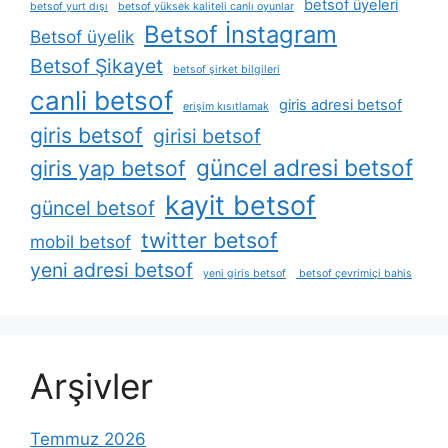
betsof üyeleri
betsof yurt dışı
betsof yüksek kaliteli canlı oyunlar
Betsof İnstagram
Betsof üyelik
Betsof Şikayet
betsof şirket bilgileri
canli betsof
giris adresi betsof
erişim kısıtlamak
giris betsof
girisi betsof
güncel adresi betsof
giris yap betsof
kayit betsof
güncel betsof
twitter betsof
mobil betsof
yeni adresi betsof
yeni giris betsof
betsof çevrimiçi bahis
Arşivler
Temmuz 2026