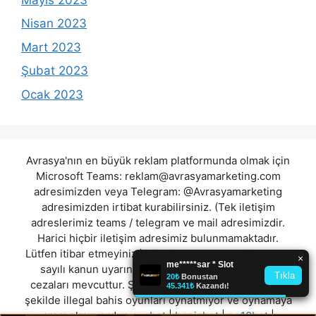
Nisan 2023
Mart 2023
Şubat 2023
Ocak 2023
Avrasya'nın en büyük reklam platformunda olmak için
Microsoft Teams:
reklam@avrasyamarketing.com
adresimizden veya Telegram: @Avrasyamarketing
adresimizden irtibat kurabilirsiniz. (Tek iletişim
adreslerimiz teams / telegram ve mail adresimizdir.
Harici hiçbir iletişim adresimiz bulunmamaktadır.
Lütfen itibar etmeyiniz.) Türkiye yasalarına göre 7258
sayılı kanun uyarınca yasa dışı bahis oynamanın
cezaları mevcuttur. Şu an bulunduğunuz site hiç bir
şekilde illegal bahis oyunları oynatmıyor ve oynamaya
aracı olmuyordur.
evabet
|
benjabet
|
ne10bet
|