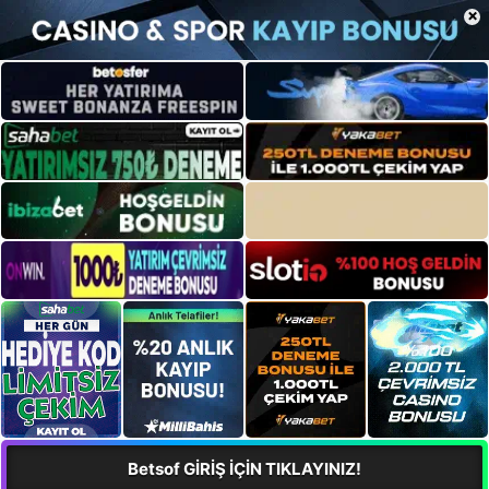
×
Betsof GİRİŞ İÇİN TIKLAYINIZ!