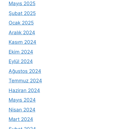
Mayıs 2025
Şubat 2025
Ocak 2025
Aralık 2024
Kasım 2024
Ekim 2024
Eylül 2024
Ağustos 2024
Temmuz 2024
Haziran 2024
Mayıs 2024
Nisan 2024
Mart 2024
Şubat 2024