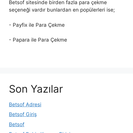
Betsof sitesinde birden fazla para çekme
seçeneği vardır bunlardan en popülerleri ise;
- Payfix ile Para Çekme
- Papara ile Para Çekme
Son Yazılar
Betsof Adresi
Betsof Giriş
Betsof