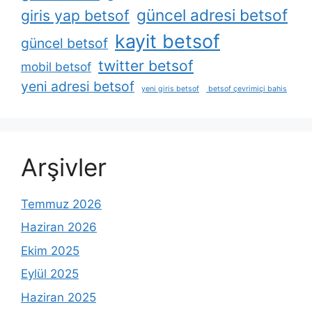
güncel adresi betsof
giris yap betsof
kayit betsof
güncel betsof
twitter betsof
mobil betsof
yeni adresi betsof
yeni giris betsof
betsof çevrimiçi bahis
Arşivler
Temmuz 2026
Haziran 2026
Ekim 2025
Eylül 2025
Haziran 2025