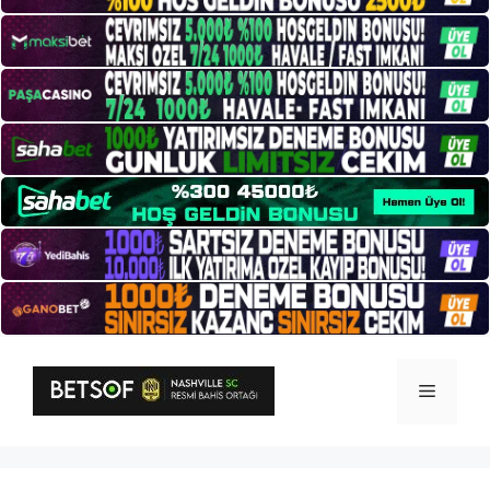
İçeriğe
atla
Menü