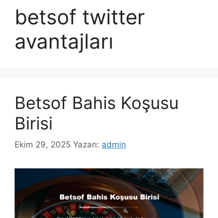
betsof twitter
avantajları
Betsof Bahis Koşusu
Birisi
Ekim 29, 2025
Yazarı:
admin