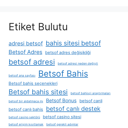
Etiket Bulutu
bahis sitesi betsof
adresi betsof
Betsof Adres
betsof adres değişikliği
betsof adresi
betsof adresi neden değişti
Betsof Bahis
betsof ana sayfası
Betsof bahis seçenekleri
Betsof bahis sitesi
betsof bahisçi araştırmaları
Betsof Bonus
betsof canli
betsof bir aldatmaca mı
betsof canlı destek
betsof canlı bahis
betsof casino sitesi
betsof casino sektörü
betsof erişim kısıtlamak
betsof gerekli adımlar