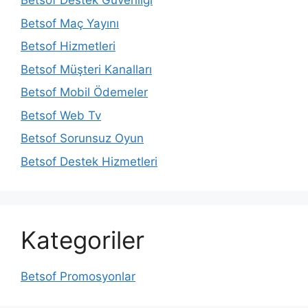
Betsof Destek Güvenliği
Betsof Maç Yayını
Betsof Hizmetleri
Betsof Müşteri Kanalları
Betsof Mobil Ödemeler
Betsof Web Tv
Betsof Sorunsuz Oyun
Betsof Destek Hizmetleri
Kategoriler
Betsof Promosyonlar