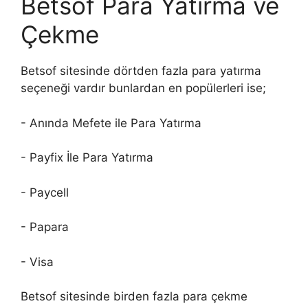
Betsof Para Yatırma ve
Çekme
Betsof sitesinde dörtden fazla para yatırma
seçeneği vardır bunlardan en popülerleri ise;
- Anında Mefete ile Para Yatırma
- Payfix İle Para Yatırma
- Paycell
- Papara
- Visa
Betsof sitesinde birden fazla para çekme