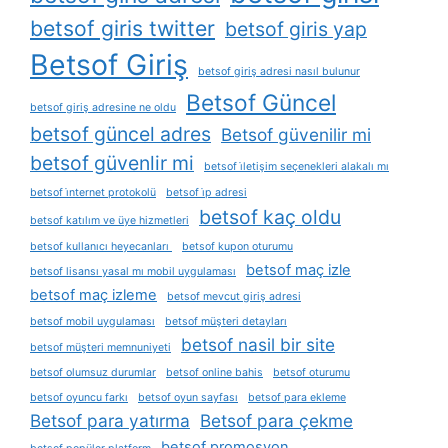
betsof giris twitter
betsof giris yap
Betsof Giriş
betsof giriş adresi nasıl bulunur
Betsof Güncel
betsof giriş adresine ne oldu
betsof güncel adres
Betsof güvenilir mi
betsof güvenlir mi
betsof i̇letişim seçenekleri alakalı mı
betsof i̇nternet protokolü
betsof i̇p adresi
betsof kaç oldu
betsof katılım ve üye hizmetleri
betsof kullanıcı heyecanları
betsof kupon oturumu
betsof maç izle
betsof lisansı yasal mı mobil uygulaması
betsof maç izleme
betsof mevcut giriş adresi
betsof mobil uygulaması
betsof müşteri detayları
betsof nasil bir site
betsof müşteri memnuniyeti
betsof olumsuz durumlar
betsof online bahis
betsof oturumu
betsof oyuncu farkı
betsof oyun sayfası
betsof para ekleme
Betsof para yatırma
Betsof para çekme
betsof promosyon