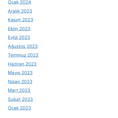
Ocak 2024
Aralık 2023
Kasım 2023
Ekim 2023
Eylül 2023
Ağustos 2023
Temmuz 2023
Haziran 2023
Mayıs 2023
Nisan 2023
Mart 2023
Şubat 2023
Ocak 2023