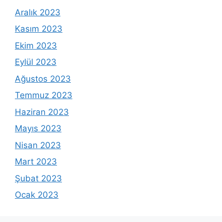
Aralık 2023
Kasım 2023
Ekim 2023
Eylül 2023
Ağustos 2023
Temmuz 2023
Haziran 2023
Mayıs 2023
Nisan 2023
Mart 2023
Şubat 2023
Ocak 2023