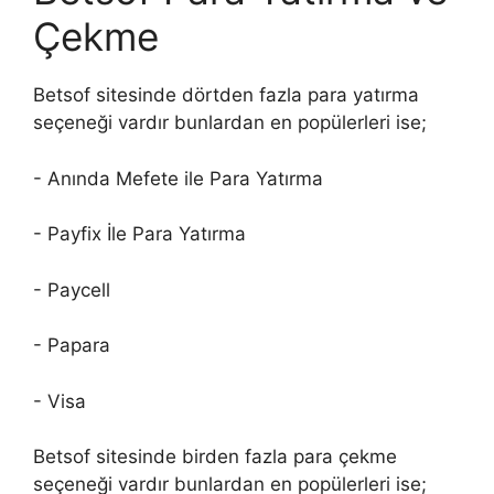
Çekme
Betsof sitesinde dörtden fazla para yatırma
seçeneği vardır bunlardan en popülerleri ise;
- Anında Mefete ile Para Yatırma
- Payfix İle Para Yatırma
- Paycell
- Papara
- Visa
Betsof sitesinde birden fazla para çekme
seçeneği vardır bunlardan en popülerleri ise;