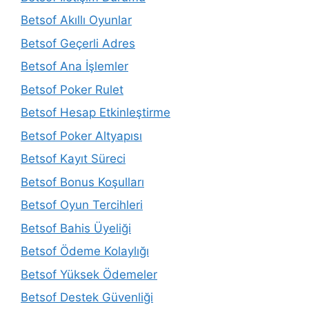
Betsof Akıllı Oyunlar
Betsof Geçerli Adres
Betsof Ana İşlemler
Betsof Poker Rulet
Betsof Hesap Etkinleştirme
Betsof Poker Altyapısı
Betsof Kayıt Süreci
Betsof Bonus Koşulları
Betsof Oyun Tercihleri
Betsof Bahis Üyeliği
Betsof Ödeme Kolaylığı
Betsof Yüksek Ödemeler
Betsof Destek Güvenliği