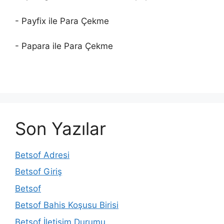
- Payfix ile Para Çekme
- Papara ile Para Çekme
Son Yazılar
Betsof Adresi
Betsof Giriş
Betsof
Betsof Bahis Koşusu Birisi
Betsof İletişim Durumu