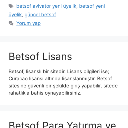
Etiketler
betsof avivator yeni üyelik
,
betsof yeni
üyelik
,
güncel betsof
Yorum yap
Betsof Lisans
Betsof, lisanslı bir sitedir. Lisans bilgileri ise;
Curacao lisansı altında lisanslanmıştır. Betsof
sitesine güvenli bir şekilde giriş yapabilir, sitede
rahatlıkla bahis oynayabilirsiniz.
Betsof Para Yatırma ve