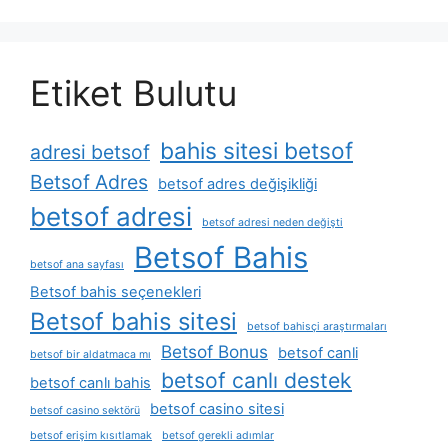
Etiket Bulutu
bahis sitesi betsof
adresi betsof
Betsof Adres
betsof adres değişikliği
betsof adresi
betsof adresi neden değişti
Betsof Bahis
betsof ana sayfası
Betsof bahis seçenekleri
Betsof bahis sitesi
betsof bahisçi araştırmaları
Betsof Bonus
betsof canli
betsof bir aldatmaca mı
betsof canlı destek
betsof canlı bahis
betsof casino sitesi
betsof casino sektörü
betsof erişim kısıtlamak
betsof gerekli adımlar