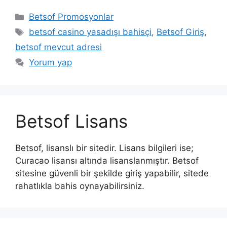
Kategoriler
Betsof Promosyonlar
Etiketler
betsof casino yasadışı bahisçi
,
Betsof Giriş
,
betsof mevcut adresi
Yorum yap
Betsof Lisans
Betsof, lisanslı bir sitedir. Lisans bilgileri ise;
Curacao lisansı altında lisanslanmıştır. Betsof
sitesine güvenli bir şekilde giriş yapabilir, sitede
rahatlıkla bahis oynayabilirsiniz.