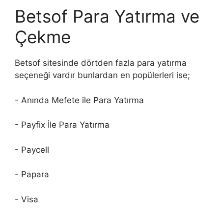
Betsof Para Yatırma ve
Çekme
Betsof sitesinde dörtden fazla para yatırma
seçeneği vardır bunlardan en popülerleri ise;
- Anında Mefete ile Para Yatırma
- Payfix İle Para Yatırma
- Paycell
- Papara
- Visa