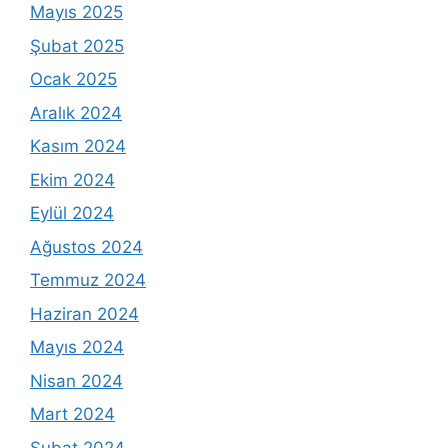
Mayıs 2025
Şubat 2025
Ocak 2025
Aralık 2024
Kasım 2024
Ekim 2024
Eylül 2024
Ağustos 2024
Temmuz 2024
Haziran 2024
Mayıs 2024
Nisan 2024
Mart 2024
Şubat 2024