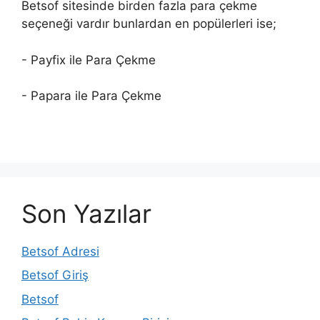
Betsof sitesinde birden fazla para çekme
seçeneği vardır bunlardan en popülerleri ise;
- Payfix ile Para Çekme
- Papara ile Para Çekme
Son Yazılar
Betsof Adresi
Betsof Giriş
Betsof