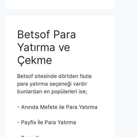
Betsof Para
Yatırma ve
Çekme
Betsof sitesinde dörtden fazla
para yatırma seçeneği vardır
bunlardan en popülerleri ise;
- Anında Mefete ile Para Yatırma
- Payfix İle Para Yatırma