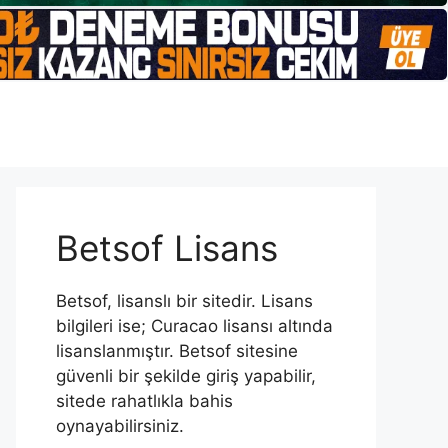
Betsof Lisans
Betsof, lisanslı bir sitedir. Lisans
bilgileri ise; Curacao lisansı altında
lisanslanmıştır. Betsof sitesine
güvenli bir şekilde giriş yapabilir,
sitede rahatlıkla bahis
oynayabilirsiniz.