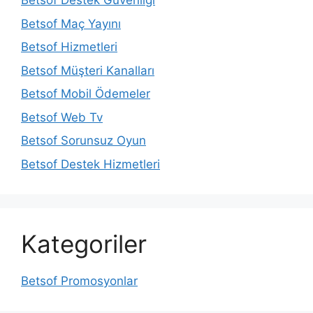
Betsof Destek Güvenliği
Betsof Maç Yayını
Betsof Hizmetleri
Betsof Müşteri Kanalları
Betsof Mobil Ödemeler
Betsof Web Tv
Betsof Sorunsuz Oyun
Betsof Destek Hizmetleri
Kategoriler
Betsof Promosyonlar