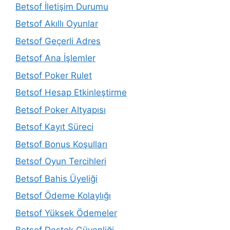
Betsof İletişim Durumu
Betsof Akıllı Oyunlar
Betsof Geçerli Adres
Betsof Ana İşlemler
Betsof Poker Rulet
Betsof Hesap Etkinleştirme
Betsof Poker Altyapısı
Betsof Kayıt Süreci
Betsof Bonus Koşulları
Betsof Oyun Tercihleri
Betsof Bahis Üyeliği
Betsof Ödeme Kolaylığı
Betsof Yüksek Ödemeler