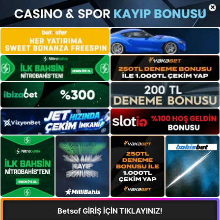
×
Betsof GİRİŞ İÇİN TIKLAYINIZ!