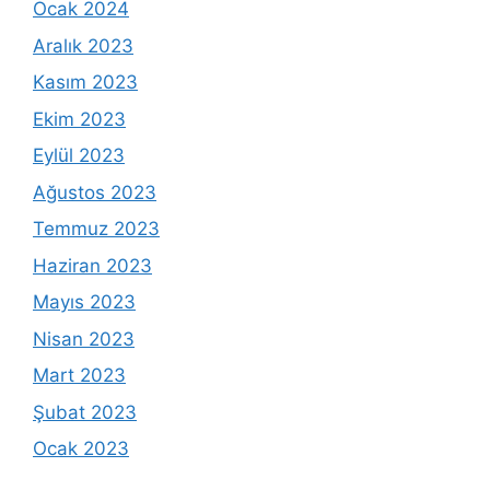
Ocak 2024
Aralık 2023
Kasım 2023
Ekim 2023
Eylül 2023
Ağustos 2023
Temmuz 2023
Haziran 2023
Mayıs 2023
Nisan 2023
Mart 2023
Şubat 2023
Ocak 2023