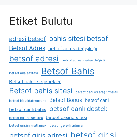
Etiket Bulutu
bahis sitesi betsof
adresi betsof
Betsof Adres
betsof adres değişikliği
betsof adresi
betsof adresi neden değişti
Betsof Bahis
betsof ana sayfası
Betsof bahis seçenekleri
Betsof bahis sitesi
betsof bahisçi araştırmaları
Betsof Bonus
betsof canli
betsof bir aldatmaca mı
betsof canlı destek
betsof canlı bahis
betsof casino sitesi
betsof casino sektörü
betsof erişim kısıtlamak
betsof gerekli adımlar
betsof girisi
betsof giris adresi