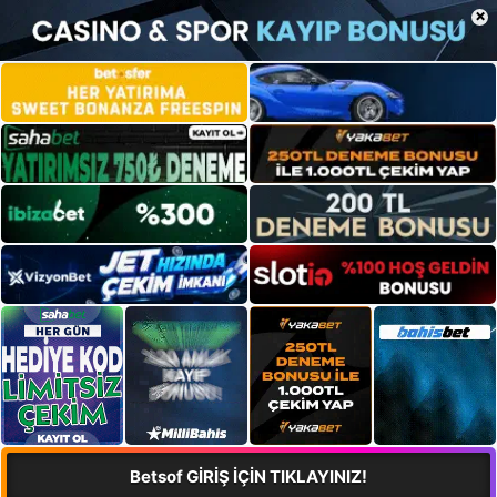
×
Betsof GİRİŞ İÇİN TIKLAYINIZ!