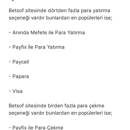
Betsof sitesinde dörtden fazla para yatırma
seçeneği vardır bunlardan en popülerleri ise;
- Anında Mefete ile Para Yatırma
- Payfix İle Para Yatırma
- Paycell
- Papara
- Visa
Betsof sitesinde birden fazla para çekme
seçeneği vardır bunlardan en popülerleri ise;
- Payfix ile Para Çekme