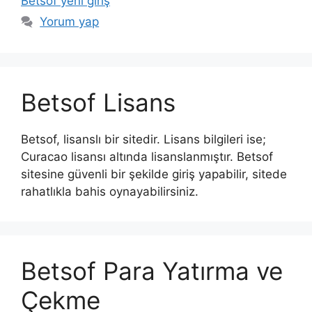
Betsof yeni giriş
Yorum yap
Betsof Lisans
Betsof, lisanslı bir sitedir. Lisans bilgileri ise;
Curacao lisansı altında lisanslanmıştır. Betsof
sitesine güvenli bir şekilde giriş yapabilir, sitede
rahatlıkla bahis oynayabilirsiniz.
Betsof Para Yatırma ve
Çekme