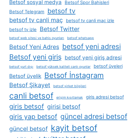
Betsof sosyal medya
Betsof Spor Bahisleri
betsof tv
Betsof Telegram
betsof tv canli maç
betsof tv canli maç izle
Betsof Twitter
betsof tv izle
betsof web sitesi ve bahis oyunları
betsof whatsapp
betsof yeni adresi
Betsof Yeni Adres
Betsof yeni giriş
betsof yeni giriş adresi
betsof üyeleri
betsof yurt dışı
betsof yüksek kaliteli canlı oyunlar
Betsof İnstagram
Betsof üyelik
Betsof Şikayet
betsof şirket bilgileri
canli betsof
giris adresi betsof
erişim kısıtlamak
giris betsof
girisi betsof
güncel adresi betsof
giris yap betsof
kayit betsof
güncel betsof