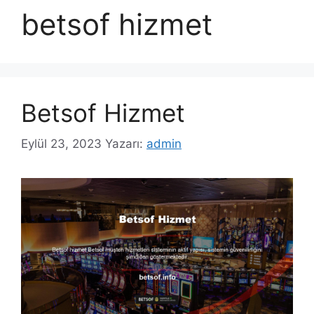
betsof hizmet
Betsof Hizmet
Eylül 23, 2023
Yazarı:
admin