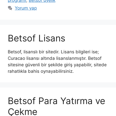
programı
,
Betsof üyelik
Yorum yap
Betsof Lisans
Betsof, lisanslı bir sitedir. Lisans bilgileri ise;
Curacao lisansı altında lisanslanmıştır. Betsof
sitesine güvenli bir şekilde giriş yapabilir, sitede
rahatlıkla bahis oynayabilirsiniz.
Betsof Para Yatırma ve
Çekme