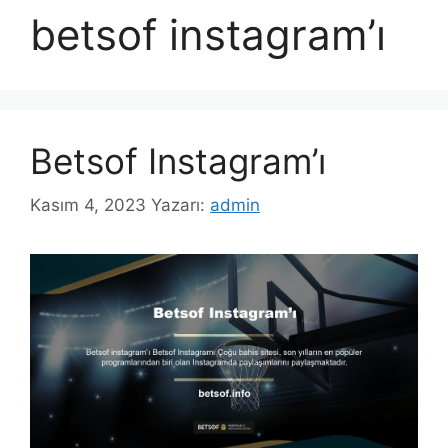
betsof instagram’ı
Betsof Instagram’ı
Kasım 4, 2023
Yazarı:
admin