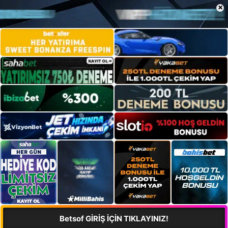
×
Betsof GİRİŞ İÇİN TIKLAYINIZ!