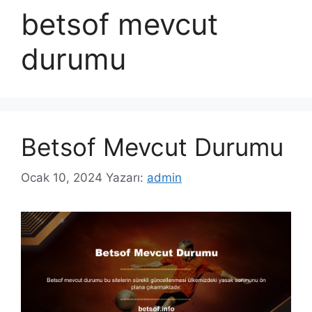
betsof mevcut
durumu
Betsof Mevcut Durumu
Ocak 10, 2024
Yazarı:
admin