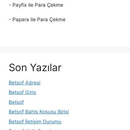
- Payfix ile Para Çekme
- Papara ile Para Çekme
Son Yazılar
Betsof Adresi
Betsof Giriş
Betsof
Betsof Bahis Koşusu Birisi
Betsof İletişim Durumu