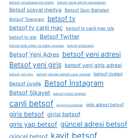
betsof ruhsatlandırma önemi
betsof sanal eğitim seçenekleri
Betsof sosyal medya
Betsof Spor Bahisleri
betsof tv
Betsof Telegram
betsof tv canli maç
betsof tv canli maç izle
Betsof Twitter
betsof tv izle
betsof web sitesi ve bahis oyunları
betsof whatsapp
betsof yeni adresi
Betsof Yeni Adres
Betsof yeni giriş
betsof yeni giriş adresi
betsof üyeleri
betsof yurt dışı
betsof yüksek kaliteli canlı oyunlar
Betsof İnstagram
Betsof üyelik
Betsof Şikayet
betsof şirket bilgileri
canli betsof
giris adresi betsof
erişim kısıtlamak
giris betsof
girisi betsof
güncel adresi betsof
giris yap betsof
kayit betsof
güncel betsof