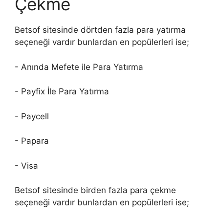
Çekme
Betsof sitesinde dörtden fazla para yatırma
seçeneği vardır bunlardan en popülerleri ise;
- Anında Mefete ile Para Yatırma
- Payfix İle Para Yatırma
- Paycell
- Papara
- Visa
Betsof sitesinde birden fazla para çekme
seçeneği vardır bunlardan en popülerleri ise;