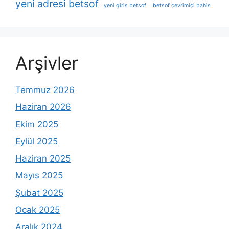
yeni adresi betsof
yeni giris betsof
betsof çevrimiçi bahis
Arşivler
Temmuz 2026
Haziran 2026
Ekim 2025
Eylül 2025
Haziran 2025
Mayıs 2025
Şubat 2025
Ocak 2025
Aralık 2024