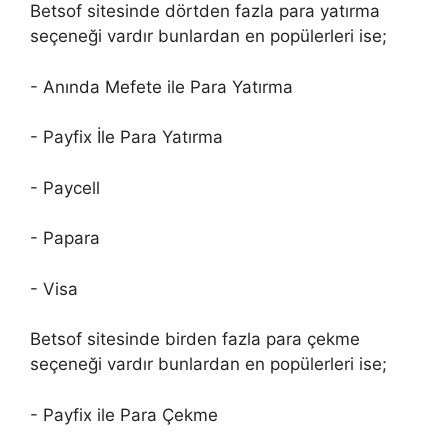
Betsof sitesinde dörtden fazla para yatırma
seçeneği vardır bunlardan en popülerleri ise;
- Anında Mefete ile Para Yatırma
- Payfix İle Para Yatırma
- Paycell
- Papara
- Visa
Betsof sitesinde birden fazla para çekme
seçeneği vardır bunlardan en popülerleri ise;
- Payfix ile Para Çekme