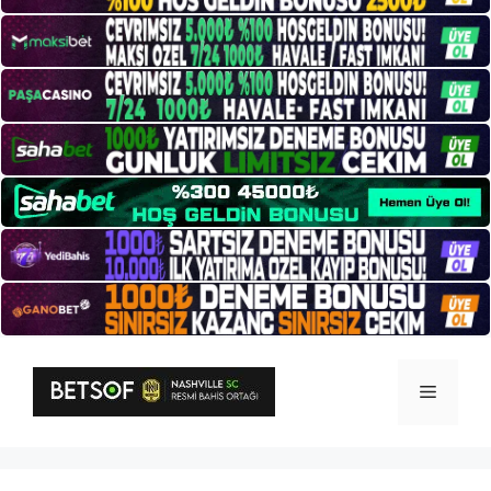
İçeriğe
atla
Menü