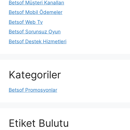
Betsof Müşteri Kanalları
Betsof Mobil Ödemeler
Betsof Web Tv
Betsof Sorunsuz Oyun
Betsof Destek Hizmetleri
Kategoriler
Betsof Promosyonlar
Etiket Bulutu