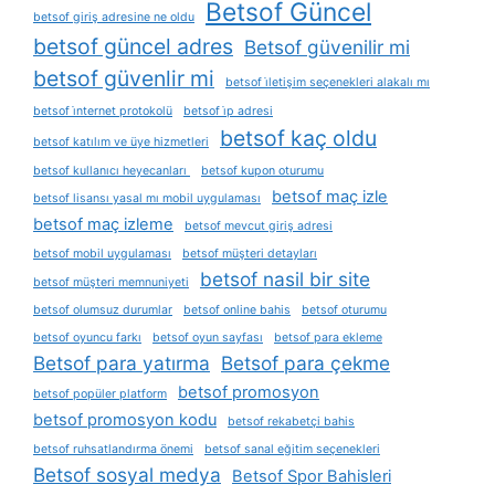
Betsof Güncel
betsof giriş adresine ne oldu
betsof güncel adres
Betsof güvenilir mi
betsof güvenlir mi
betsof i̇letişim seçenekleri alakalı mı
betsof i̇nternet protokolü
betsof i̇p adresi
betsof kaç oldu
betsof katılım ve üye hizmetleri
betsof kullanıcı heyecanları
betsof kupon oturumu
betsof maç izle
betsof lisansı yasal mı mobil uygulaması
betsof maç izleme
betsof mevcut giriş adresi
betsof mobil uygulaması
betsof müşteri detayları
betsof nasil bir site
betsof müşteri memnuniyeti
betsof olumsuz durumlar
betsof online bahis
betsof oturumu
betsof oyuncu farkı
betsof oyun sayfası
betsof para ekleme
Betsof para yatırma
Betsof para çekme
betsof promosyon
betsof popüler platform
betsof promosyon kodu
betsof rekabetçi bahis
betsof ruhsatlandırma önemi
betsof sanal eğitim seçenekleri
Betsof sosyal medya
Betsof Spor Bahisleri