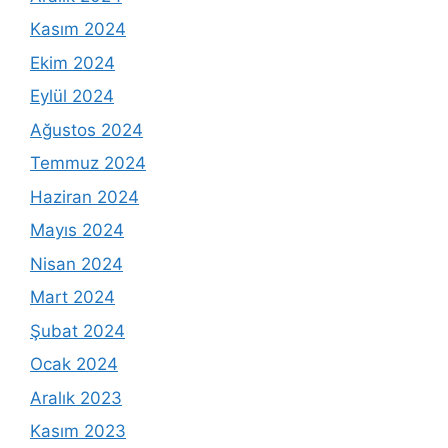
Kasım 2024
Ekim 2024
Eylül 2024
Ağustos 2024
Temmuz 2024
Haziran 2024
Mayıs 2024
Nisan 2024
Mart 2024
Şubat 2024
Ocak 2024
Aralık 2023
Kasım 2023