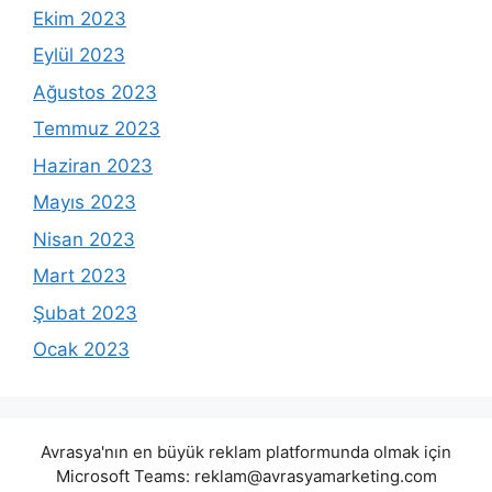
Ekim 2023
Eylül 2023
Ağustos 2023
Temmuz 2023
Haziran 2023
Mayıs 2023
Nisan 2023
Mart 2023
Şubat 2023
Ocak 2023
Avrasya'nın en büyük reklam platformunda olmak için
Microsoft Teams:
reklam@avrasyamarketing.com