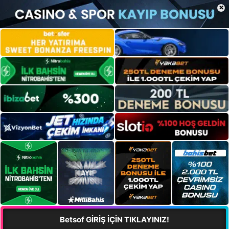
×
Betsof GİRİŞ İÇİN TIKLAYINIZ!