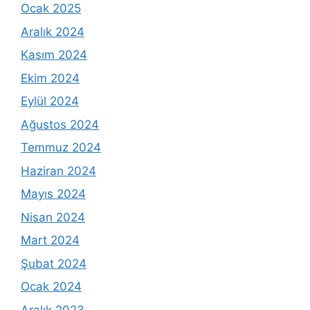
Ocak 2025
Aralık 2024
Kasım 2024
Ekim 2024
Eylül 2024
Ağustos 2024
Temmuz 2024
Haziran 2024
Mayıs 2024
Nisan 2024
Mart 2024
Şubat 2024
Ocak 2024
Aralık 2023