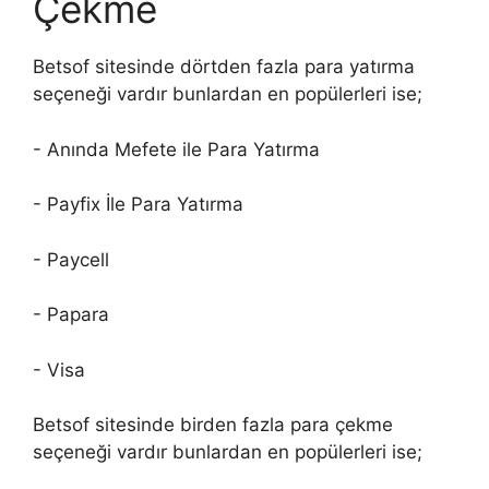
Çekme
Betsof sitesinde dörtden fazla para yatırma
seçeneği vardır bunlardan en popülerleri ise;
- Anında Mefete ile Para Yatırma
- Payfix İle Para Yatırma
- Paycell
- Papara
- Visa
Betsof sitesinde birden fazla para çekme
seçeneği vardır bunlardan en popülerleri ise;