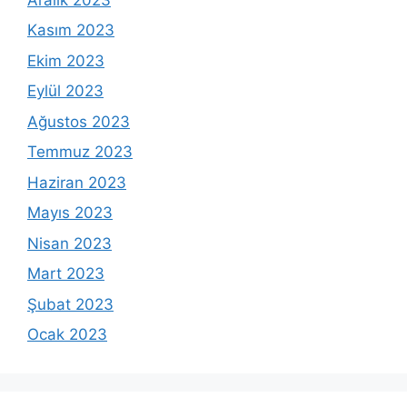
Kasım 2023
Ekim 2023
Eylül 2023
Ağustos 2023
Temmuz 2023
Haziran 2023
Mayıs 2023
Nisan 2023
Mart 2023
Şubat 2023
Ocak 2023