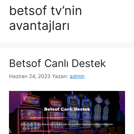
betsof tv’nin
avantajları
Betsof Canlı Destek
Haziran 24, 2023
Yazarı:
admin