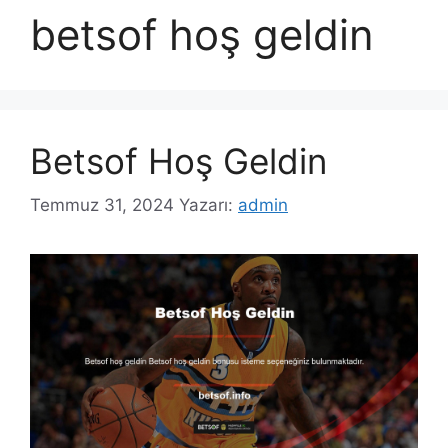
betsof hoş geldin
Betsof Hoş Geldin
Temmuz 31, 2024
Yazarı:
admin