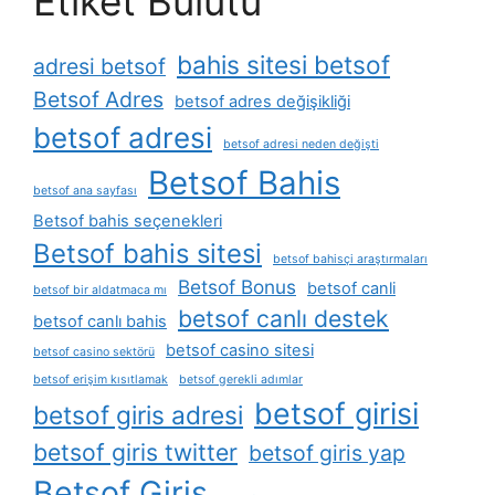
Etiket Bulutu
bahis sitesi betsof
adresi betsof
Betsof Adres
betsof adres değişikliği
betsof adresi
betsof adresi neden değişti
Betsof Bahis
betsof ana sayfası
Betsof bahis seçenekleri
Betsof bahis sitesi
betsof bahisçi araştırmaları
Betsof Bonus
betsof canli
betsof bir aldatmaca mı
betsof canlı destek
betsof canlı bahis
betsof casino sitesi
betsof casino sektörü
betsof erişim kısıtlamak
betsof gerekli adımlar
betsof girisi
betsof giris adresi
betsof giris twitter
betsof giris yap
Betsof Giriş