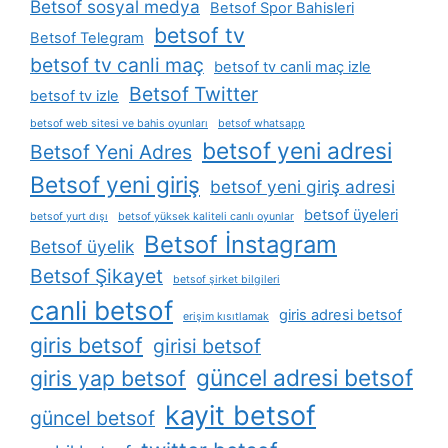
Betsof sosyal medya
Betsof Spor Bahisleri
betsof tv
Betsof Telegram
betsof tv canli maç
betsof tv canli maç izle
Betsof Twitter
betsof tv izle
betsof web sitesi ve bahis oyunları
betsof whatsapp
betsof yeni adresi
Betsof Yeni Adres
Betsof yeni giriş
betsof yeni giriş adresi
betsof üyeleri
betsof yurt dışı
betsof yüksek kaliteli canlı oyunlar
Betsof İnstagram
Betsof üyelik
Betsof Şikayet
betsof şirket bilgileri
canli betsof
giris adresi betsof
erişim kısıtlamak
giris betsof
girisi betsof
güncel adresi betsof
giris yap betsof
kayit betsof
güncel betsof