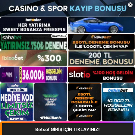
×
Betsof GİRİŞ İÇİN TIKLAYINIZ!